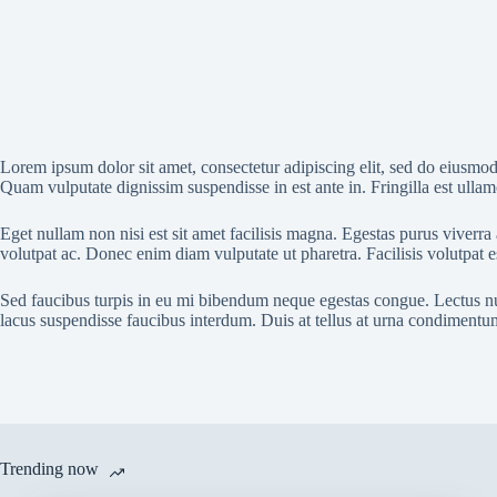
Lorem ipsum dolor sit amet, consectetur adipiscing elit, sed do eiusmod 
Quam vulputate dignissim suspendisse in est ante in. Fringilla est ullamc
Eget nullam non nisi est sit amet facilisis magna. Egestas purus viver
volutpat ac. Donec enim diam vulputate ut pharetra. Facilisis volutpat es
Sed faucibus turpis in eu mi bibendum neque egestas congue. Lectus null
lacus suspendisse faucibus interdum. Duis at tellus at urna condimentu
Trending now